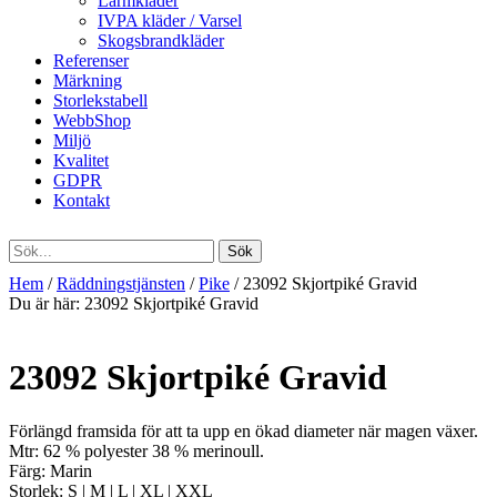
Larmkläder
IVPA kläder / Varsel
Skogsbrandkläder
Referenser
Märkning
Storlekstabell
WebbShop
Miljö
Kvalitet
GDPR
Kontakt
Hem
/
Räddningstjänsten
/
Pike
/ 23092 Skjortpiké Gravid
Du är här:
23092 Skjortpiké Gravid
23092 Skjortpiké Gravid
Förlängd framsida för att ta upp en ökad diameter när magen växer.
Mtr: 62 % polyester 38 % merinoull.
Färg: Marin
Storlek: S | M | L | XL | XXL