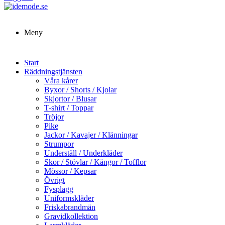
Meny
Start
Räddningstjänsten
Våra kårer
Byxor / Shorts / Kjolar
Skjortor / Blusar
T-shirt / Toppar
Tröjor
Pike
Jackor / Kavajer / Klänningar
Strumpor
Underställ / Underkläder
Skor / Stövlar / Kängor / Tofflor
Mössor / Kepsar
Övrigt
Fysplagg
Uniformskläder
Friskabrandmän
Gravidkollektion