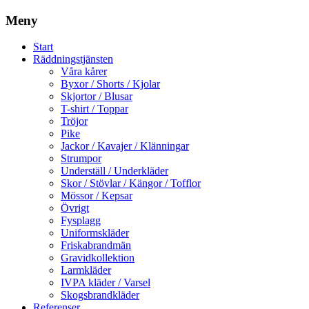
Meny
Start
Räddningstjänsten
Våra kårer
Byxor / Shorts / Kjolar
Skjortor / Blusar
T-shirt / Toppar
Tröjor
Pike
Jackor / Kavajer / Klänningar
Strumpor
Underställ / Underkläder
Skor / Stövlar / Kängor / Tofflor
Mössor / Kepsar
Övrigt
Fysplagg
Uniformskläder
Friskabrandmän
Gravidkollektion
Larmkläder
IVPA kläder / Varsel
Skogsbrandkläder
Referenser