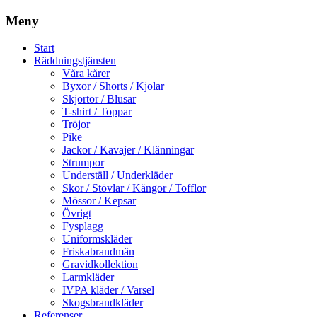
Meny
Start
Räddningstjänsten
Våra kårer
Byxor / Shorts / Kjolar
Skjortor / Blusar
T-shirt / Toppar
Tröjor
Pike
Jackor / Kavajer / Klänningar
Strumpor
Underställ / Underkläder
Skor / Stövlar / Kängor / Tofflor
Mössor / Kepsar
Övrigt
Fysplagg
Uniformskläder
Friskabrandmän
Gravidkollektion
Larmkläder
IVPA kläder / Varsel
Skogsbrandkläder
Referenser