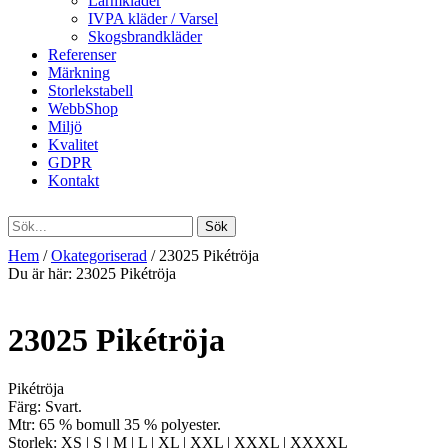
Larmkläder
IVPA kläder / Varsel
Skogsbrandkläder
Referenser
Märkning
Storlekstabell
WebbShop
Miljö
Kvalitet
GDPR
Kontakt
Hem
/
Okategoriserad
/ 23025 Pikétröja
Du är här:
23025 Pikétröja
23025 Pikétröja
Pikétröja
Färg: Svart.
Mtr: 65 % bomull 35 % polyester.
Storlek: XS | S | M | L | XL | XXL | XXXL | XXXXL