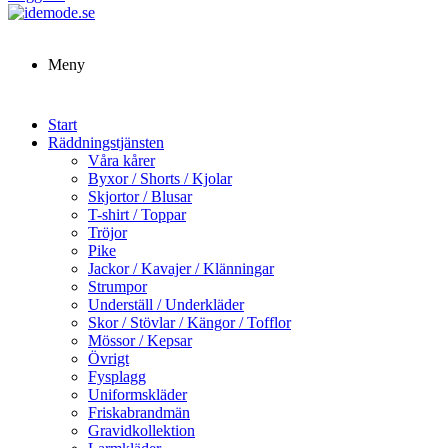
Meny
Start
Räddningstjänsten
Våra kårer
Byxor / Shorts / Kjolar
Skjortor / Blusar
T-shirt / Toppar
Tröjor
Pike
Jackor / Kavajer / Klänningar
Strumpor
Underställ / Underkläder
Skor / Stövlar / Kängor / Tofflor
Mössor / Kepsar
Övrigt
Fysplagg
Uniformskläder
Friskabrandmän
Gravidkollektion