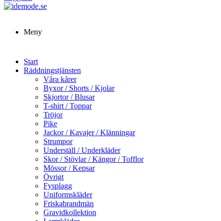
Meny
Start
Räddningstjänsten
Våra kårer
Byxor / Shorts / Kjolar
Skjortor / Blusar
T-shirt / Toppar
Tröjor
Pike
Jackor / Kavajer / Klänningar
Strumpor
Underställ / Underkläder
Skor / Stövlar / Kängor / Tofflor
Mössor / Kepsar
Övrigt
Fysplagg
Uniformskläder
Friskabrandmän
Gravidkollektion