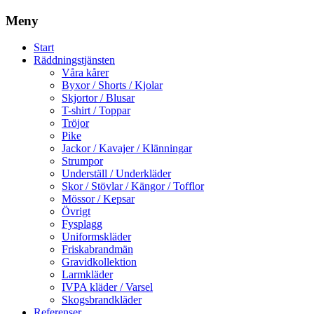
Meny
Start
Räddningstjänsten
Våra kårer
Byxor / Shorts / Kjolar
Skjortor / Blusar
T-shirt / Toppar
Tröjor
Pike
Jackor / Kavajer / Klänningar
Strumpor
Underställ / Underkläder
Skor / Stövlar / Kängor / Tofflor
Mössor / Kepsar
Övrigt
Fysplagg
Uniformskläder
Friskabrandmän
Gravidkollektion
Larmkläder
IVPA kläder / Varsel
Skogsbrandkläder
Referenser