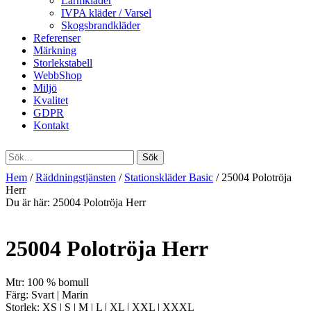
Larmkläder
IVPA kläder / Varsel
Skogsbrandkläder
Referenser
Märkning
Storlekstabell
WebbShop
Miljö
Kvalitet
GDPR
Kontakt
Hem
/
Räddningstjänsten
/
Stationskläder Basic
/ 25004 Polotröja
Herr
Du är här:
25004 Polotröja Herr
25004 Polotröja Herr
Mtr: 100 % bomull
Färg: Svart | Marin
Storlek: XS | S | M | L | XL | XXL | XXXL