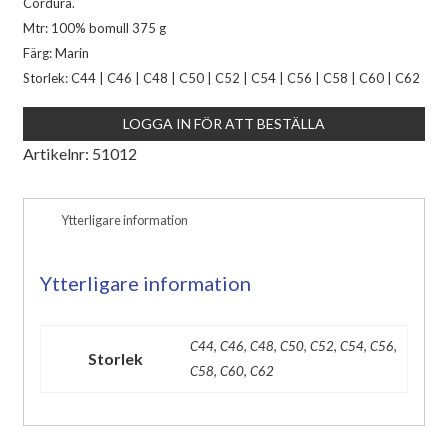
Cordura.
Mtr: 100% bomull 375 g
Färg: Marin
Storlek: C44 | C46 | C48 | C50 | C52 | C54 | C56 | C58 | C60 | C62
LOGGA IN FÖR ATT BESTÄLLA
Artikelnr:
51012
Ytterligare information
Ytterligare information
C44, C46, C48, C50, C52, C54, C56,
Storlek
C58, C60, C62