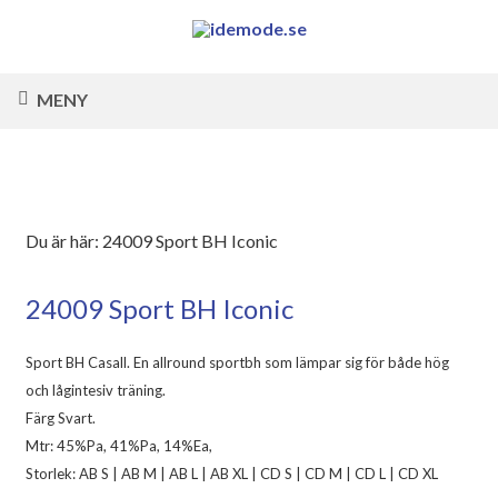
MENY
Du är här:
24009 Sport BH Iconic
24009 Sport BH Iconic
Sport BH Casall. En allround sportbh som lämpar sig för både hög
och lågintesiv träning.
Färg Svart.
Mtr: 45%Pa, 41%Pa, 14%Ea,
Storlek: AB S | AB M | AB L | AB XL | CD S | CD M | CD L | CD XL