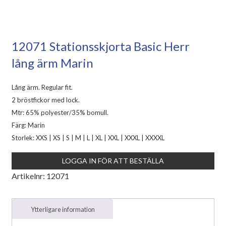
12071 Stationsskjorta Basic Herr
lång ärm Marin
Lång ärm. Regular fit.
2 bröstfickor med lock.
Mtr: 65% polyester/35% bomull.
Färg: Marin
Storlek: XXS | XS | S | M | L | XL | XXL | XXXL | XXXXL
LOGGA IN FÖR ATT BESTÄLLA
Artikelnr:
12071
Ytterligare information