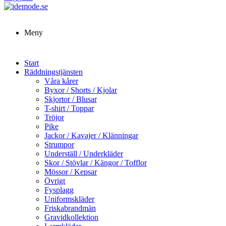
Meny
Start
Räddningstjänsten
Våra kårer
Byxor / Shorts / Kjolar
Skjortor / Blusar
T-shirt / Toppar
Tröjor
Pike
Jackor / Kavajer / Klänningar
Strumpor
Underställ / Underkläder
Skor / Stövlar / Kängor / Tofflor
Mössor / Kepsar
Övrigt
Fysplagg
Uniformskläder
Friskabrandmän
Gravidkollektion