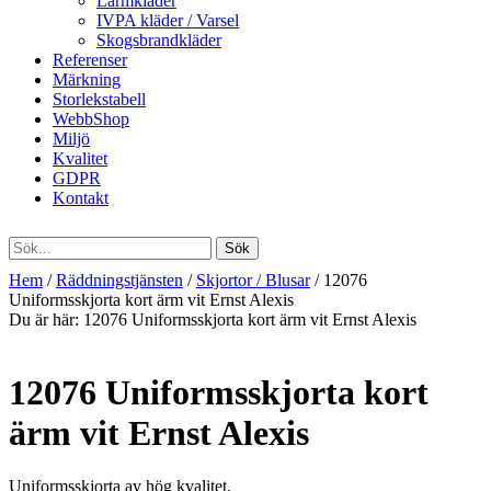
Larmkläder
IVPA kläder / Varsel
Skogsbrandkläder
Referenser
Märkning
Storlekstabell
WebbShop
Miljö
Kvalitet
GDPR
Kontakt
Hem
/
Räddningstjänsten
/
Skjortor / Blusar
/ 12076
Uniformsskjorta kort ärm vit Ernst Alexis
Du är här:
12076 Uniformsskjorta kort ärm vit Ernst Alexis
12076 Uniformsskjorta kort
ärm vit Ernst Alexis
Uniformsskjorta av hög kvalitet.