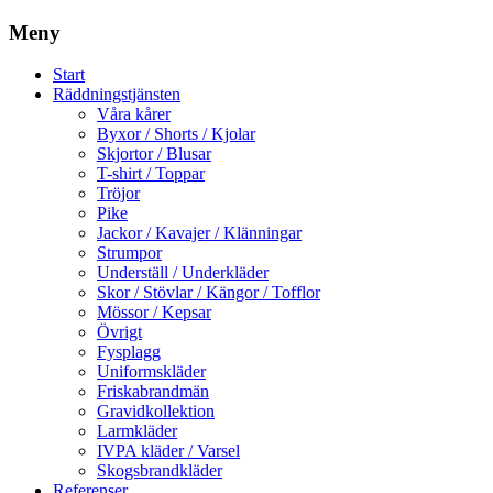
Meny
Start
Räddningstjänsten
Våra kårer
Byxor / Shorts / Kjolar
Skjortor / Blusar
T-shirt / Toppar
Tröjor
Pike
Jackor / Kavajer / Klänningar
Strumpor
Underställ / Underkläder
Skor / Stövlar / Kängor / Tofflor
Mössor / Kepsar
Övrigt
Fysplagg
Uniformskläder
Friskabrandmän
Gravidkollektion
Larmkläder
IVPA kläder / Varsel
Skogsbrandkläder
Referenser