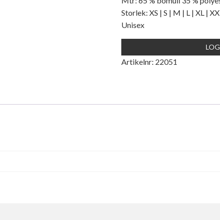
Mtr: 65 % bomull 35 % polyes
Storlek: XS | S | M | L | XL | X
Unisex
LOG
Artikelnr:
22051