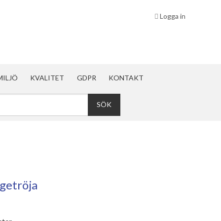
Logga in
MILJÖ
KVALITET
GDPR
KONTAKT
getröja