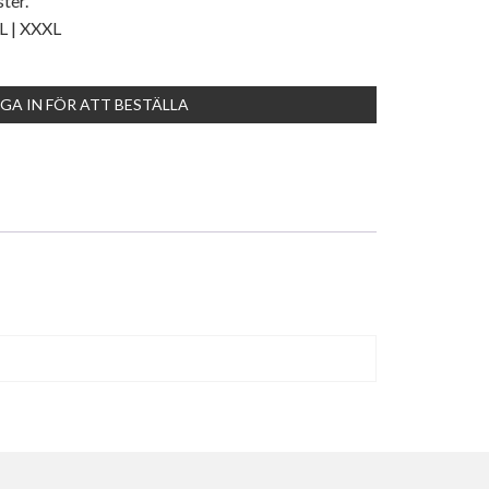
ter.
XL | XXXL
GA IN FÖR ATT BESTÄLLA