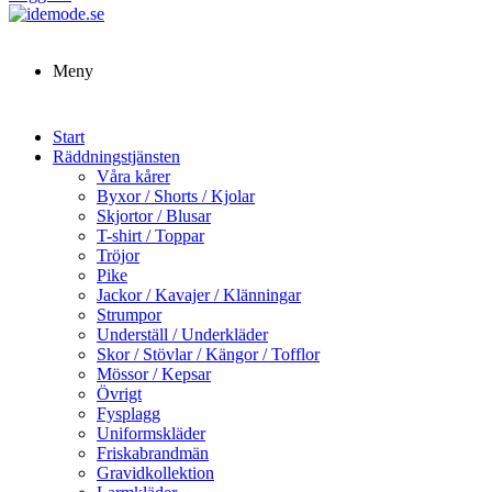
Meny
Start
Räddningstjänsten
Våra kårer
Byxor / Shorts / Kjolar
Skjortor / Blusar
T-shirt / Toppar
Tröjor
Pike
Jackor / Kavajer / Klänningar
Strumpor
Underställ / Underkläder
Skor / Stövlar / Kängor / Tofflor
Mössor / Kepsar
Övrigt
Fysplagg
Uniformskläder
Friskabrandmän
Gravidkollektion