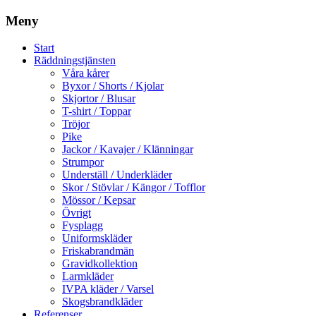
Meny
Start
Räddningstjänsten
Våra kårer
Byxor / Shorts / Kjolar
Skjortor / Blusar
T-shirt / Toppar
Tröjor
Pike
Jackor / Kavajer / Klänningar
Strumpor
Underställ / Underkläder
Skor / Stövlar / Kängor / Tofflor
Mössor / Kepsar
Övrigt
Fysplagg
Uniformskläder
Friskabrandmän
Gravidkollektion
Larmkläder
IVPA kläder / Varsel
Skogsbrandkläder
Referenser