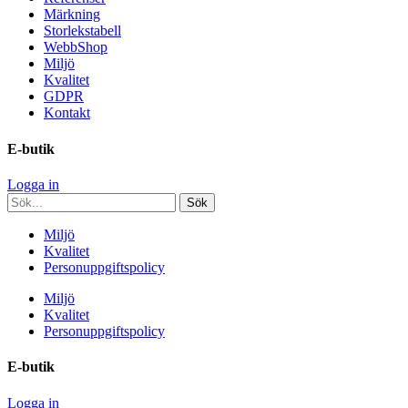
Märkning
Storlekstabell
WebbShop
Miljö
Kvalitet
GDPR
Kontakt
E-butik
Logga in
Miljö
Kvalitet
Personuppgiftspolicy
Miljö
Kvalitet
Personuppgiftspolicy
E-butik
Logga in