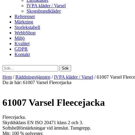
Larmkläder
IVPA kläder / Varsel
Skogsbrandkläder
Referenser
Märkning
Storlekstabell
WebbShop
Miljö
Kvalitet
GDPR
Kontakt
Hem
/
Räddningstjänsten
/
IVPA kläder / Varsel
/ 61007 Varsel Fleec
Du är här:
61007 Varsel Fleecejacka
61007 Varsel Fleecejacka
Fleecejacka.
Skyddsklass EN ISO 20471 klass 2 och 3.
Softshellförstärkningar vid ärmslut. Tumgrepp.
Mtr: 100 % polyester.