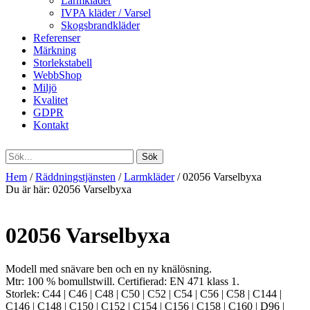
Larmkläder
IVPA kläder / Varsel
Skogsbrandkläder
Referenser
Märkning
Storlekstabell
WebbShop
Miljö
Kvalitet
GDPR
Kontakt
Hem
/
Räddningstjänsten
/
Larmkläder
/ 02056 Varselbyxa
Du är här:
02056 Varselbyxa
02056 Varselbyxa
Modell med snävare ben och en ny knälösning.
Mtr: 100 % bomullstwill. Certifierad: EN 471 klass 1.
Storlek: C44 | C46 | C48 | C50 | C52 | C54 | C56 | C58 | C144 |
C146 | C148 | C150 | C152 | C154 | C156 | C158 | C160 | D96 |