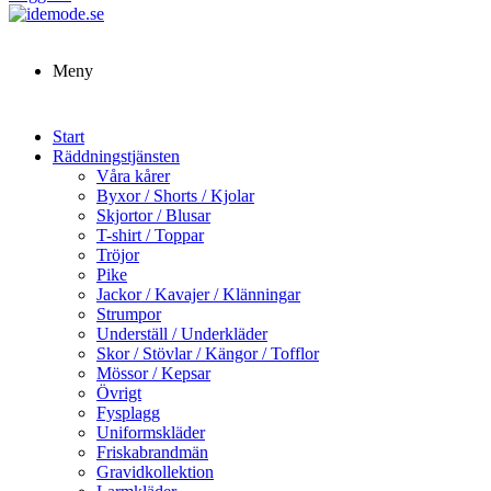
Meny
Start
Räddningstjänsten
Våra kårer
Byxor / Shorts / Kjolar
Skjortor / Blusar
T-shirt / Toppar
Tröjor
Pike
Jackor / Kavajer / Klänningar
Strumpor
Underställ / Underkläder
Skor / Stövlar / Kängor / Tofflor
Mössor / Kepsar
Övrigt
Fysplagg
Uniformskläder
Friskabrandmän
Gravidkollektion