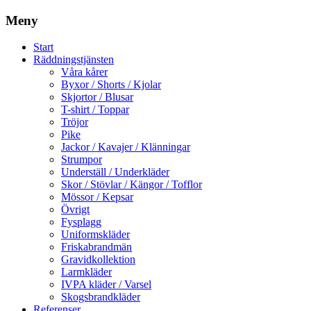
Meny
Start
Räddningstjänsten
Våra kårer
Byxor / Shorts / Kjolar
Skjortor / Blusar
T-shirt / Toppar
Tröjor
Pike
Jackor / Kavajer / Klänningar
Strumpor
Underställ / Underkläder
Skor / Stövlar / Kängor / Tofflor
Mössor / Kepsar
Övrigt
Fysplagg
Uniformskläder
Friskabrandmän
Gravidkollektion
Larmkläder
IVPA kläder / Varsel
Skogsbrandkläder
Referenser