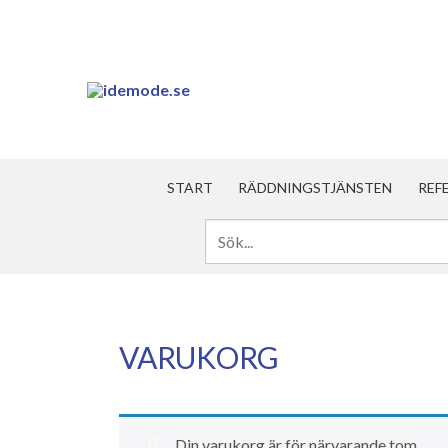
START
RÄDDNINGSTJÄNSTEN
REF
VARUKORG
Din varukorg är för närvarande tom.