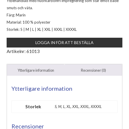
Ytbehandlad med fluorkarbonfri impregnering som står emot både
smuts och väta.
Färg: Marin
Material: 100 % polyester
Storlek: S | M | L | XL | XXL | XXXL | XXXXL
LOGGA IN FÖR ATT BESTÄLLA
Artikelnr:
61013
Ytterligare information
Recensioner (0)
Ytterligare information
Storlek
S, M, L, XL, XXL, XXXL, XXXXL
Recensioner