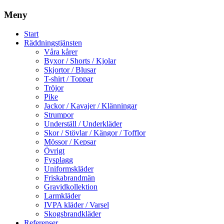
Meny
Start
Räddningstjänsten
Våra kårer
Byxor / Shorts / Kjolar
Skjortor / Blusar
T-shirt / Toppar
Tröjor
Pike
Jackor / Kavajer / Klänningar
Strumpor
Underställ / Underkläder
Skor / Stövlar / Kängor / Tofflor
Mössor / Kepsar
Övrigt
Fysplagg
Uniformskläder
Friskabrandmän
Gravidkollektion
Larmkläder
IVPA kläder / Varsel
Skogsbrandkläder
Referenser