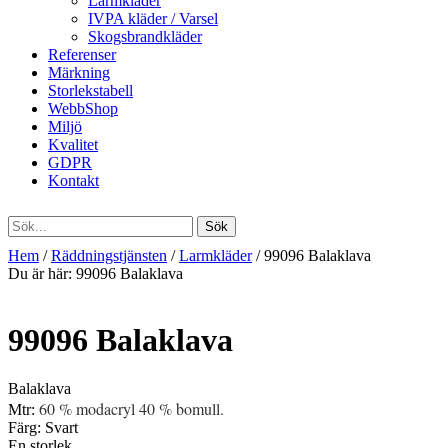
Larmkläder
IVPA kläder / Varsel
Skogsbrandkläder
Referenser
Märkning
Storlekstabell
WebbShop
Miljö
Kvalitet
GDPR
Kontakt
Hem
/
Räddningstjänsten
/
Larmkläder
/ 99096 Balaklava
Du är här:
99096 Balaklava
99096 Balaklava
Balaklava
60 % modacryl 40 % bomull.
Mtr:
Färg: Svart
En storlek