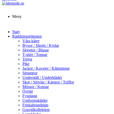
Meny
Start
Räddningstjänsten
Våra kårer
Byxor / Shorts / Kjolar
Skjortor / Blusar
T-shirt / Toppar
Tröjor
Pike
Jackor / Kavajer / Klänningar
Strumpor
Underställ / Underkläder
Skor / Stövlar / Kängor / Tofflor
Mössor / Kepsar
Övrigt
Fysplagg
Uniformskläder
Friskabrandmän
Gravidkollektion