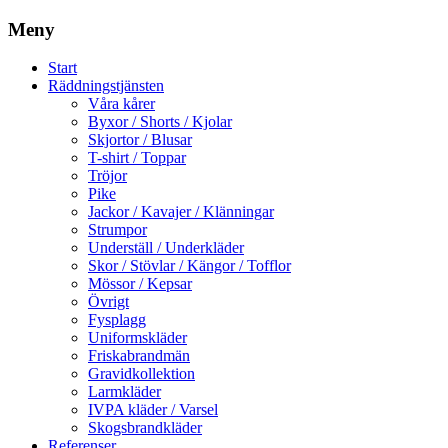
Meny
Start
Räddningstjänsten
Våra kårer
Byxor / Shorts / Kjolar
Skjortor / Blusar
T-shirt / Toppar
Tröjor
Pike
Jackor / Kavajer / Klänningar
Strumpor
Underställ / Underkläder
Skor / Stövlar / Kängor / Tofflor
Mössor / Kepsar
Övrigt
Fysplagg
Uniformskläder
Friskabrandmän
Gravidkollektion
Larmkläder
IVPA kläder / Varsel
Skogsbrandkläder
Referenser