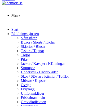
Meny
Start
Räddningstjänsten
Våra kårer
Byxor / Shorts / Kjolar
Skjortor / Blusar
T-shirt / Toppar
Tröjor
Pike
Jackor / Kavajer / Klänningar
Strumpor
Underställ / Underkläder
Skor / Stövlar / Kängor / Tofflor
Mössor / Kepsar
Övrigt
Fysplagg
Uniformskläder
Friskabrandmän
Gravidkollektion