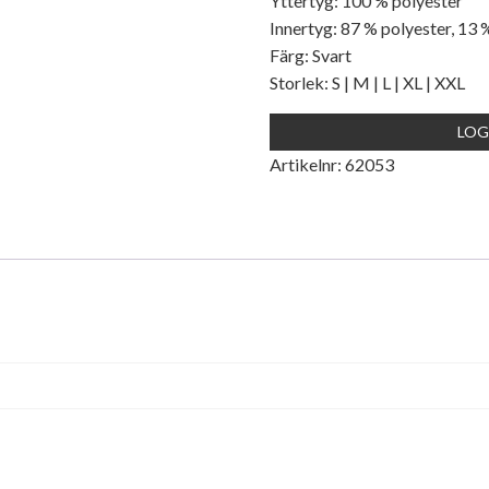
Yttertyg: 100 % polyester
Innertyg: 87 % polyester, 13 
Färg: Svart
Storlek: S | M | L | XL | XXL
LOG
Artikelnr:
62053