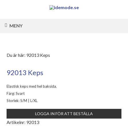
MENY
Du är här:
92013 Keps
92013 Keps
Elastisk keps med hel baksida.
Färg: Svart
Storlek: S/M | L/XL
LOGGA IN FÖR ATT BESTÄLLA
Artikelnr:
92013